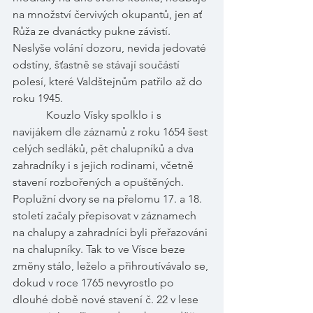
na množství červivých okupantů, jen ať 
Růža ze dvanáctky pukne závistí. 
Neslyše volání dozoru, nevida jedovaté 
odstíny, šťastně se stávají součástí 
polesí, které Valdštejnům patřilo až do 
roku 1945. 
            Kouzlo Vísky spolklo i s 
navijákem dle záznamů z roku 1654 šest 
celých sedláků, pět chalupníků a dva 
zahradníky i s jejich rodinami, včetně 
stavení rozbořených a opuštěných. 
Poplužní dvory se na přelomu 17. a 18. 
století začaly přepisovat v záznamech 
na chalupy a zahradníci byli přeřazováni 
na chalupníky. Tak to ve Vísce beze 
změny stálo, leželo a přihroutívávalo se, 
dokud v roce 1765 nevyrostlo po 
dlouhé době nové stavení č. 22 v lese 