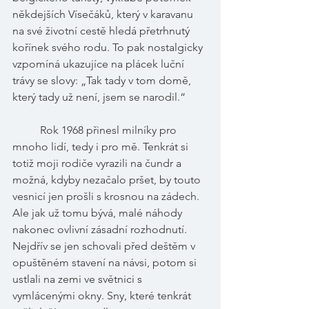
někdejších Vísečáků, který v karavanu 
na své životní cestě hledá přetrhnutý 
kořínek svého rodu. To pak nostalgicky 
vzpomíná ukazujíce na plácek luční 
trávy se slovy: „Tak tady v tom domě, 
který tady už není, jsem se narodil.“
Rok 1968 přinesl milníky pro 
mnoho lidí, tedy i pro mě. Tenkrát si 
totiž moji rodiče vyrazili na čundr a 
možná, kdyby nezačalo pršet, by touto 
vesnicí jen prošli s krosnou na zádech. 
Ale jak už tomu bývá, malé náhody 
nakonec ovlivní zásadní rozhodnutí. 
Nejdřív se jen schovali před deštěm v 
opuštěném stavení na návsi, potom si 
ustlali na zemi ve světnici s 
vymlácenými okny. Sny, které tenkrát 