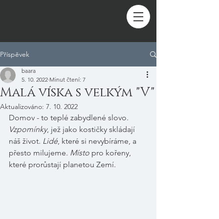
Příspěvek
baara
5. 10. 2022
Minut čtení: 7
Malá víska s velkým "V"
Aktualizováno:
7. 10. 2022
Domov - to teplé zabydlené slovo.
Vzpomínky
, jež jako kostičky skládají 
náš život.
 Lidé
, které si nevybíráme, a 
přesto milujeme. 
Místo 
pro kořeny, 
které prorůstají planetou Zemí.  