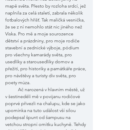
mapě světa. Přesto by rozloha srdcí, jež 
naplnila za celá staletí, zabrala několik 
fotbalových hřišť. Tak maličká vesnička, 
že se z ní nemohlo stát nic jiného než 
Víska. Pro mě a moje sourozence 
dětství a prázdniny, pro moje rodiče 
stavební a zednické výboje, pódium 
pro všechny kamarády světa, pro 
usedlíky a starousedlíky domov a 
přežití, pro historiky a památkáře práce, 
pro návštěvy a turisty div světa, pro 
poety múza.     
           Ač narozená v hlavním městě, už 
v šestinedělí mě v povijanu rodičové 
poprvé přivezli na chalupu, kde se jako 
upomínka na tuto událost vší silou 
podepsal špunt od šampusu na 
vetchou stropní omítku kuchyně. Tehdy 