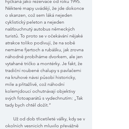
hýčkaná jako rezervace od roku 1995. 
Některé mapy uvádějí, že jde dokonce 
o skanzen, což sem láká nejeden 
cyklistický peleton a nejeden 
našťouchnutý autobus německých 
turistů. To proto se v očekávání nějaké 
atrakce toliko podivují, že na sobě 
nemáme fjertoch a rubášku, jak zrovna 
náhodně probíháme dvorkem, ale jen 
vytahané tričko a montérky. Je fakt, že 
tradiční roubené chalupy s pavlačemi 
na kruhové návsi působí historicky, 
mile a přitažlivě, což náhodní 
kolemjdoucí ochutnávají objektivy 
svých fotoaparátů s vydechnutím: „Tak 
tady bych chtěl dožít.“    
       Už od dob třicetileté války, kdy se v 
okolních vesnicích mluvilo převážně 