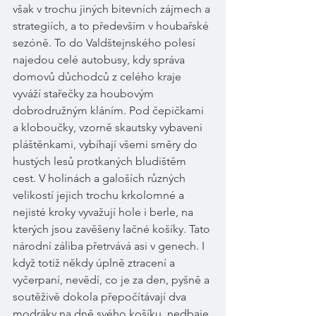
však v trochu jiných bitevních zájmech a 
strategiích, a to především v houbařské 
sezóně. To do Valdštejnského polesí 
najedou celé autobusy, kdy správa 
domovů důchodců z celého kraje 
vyváží stařečky za houbovým 
dobrodružným kláním. Pod čepičkami 
a kloboučky, vzorně skautsky vybaveni 
pláštěnkami, vybíhají všemi směry do 
hustých lesů protkaných bludištěm 
cest. V holinách a galoších různých 
velikostí jejich trochu krkolomné a 
nejisté kroky vyvažují hole i berle, na 
kterých jsou zavěšeny lačné košíky. Tato 
národní záliba přetrvává asi v genech. I 
když totiž někdy úplně ztracení a 
vyčerpaní, nevědí, co je za den, pyšně a 
soutěživě dokola přepočítávají dva 
modráky na dně svého košíku, nedbaje 