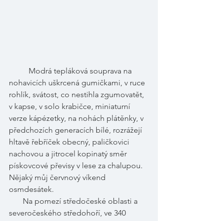
Modrá tepláková souprava na 
nohavicích uškrcená gumičkami, v ruce 
rohlík, svátost, co nestihla zgumovatět, 
v kapse, v solo krabičce, miniaturní 
verze kápézetky, na nohách plátěnky, v 
předchozích generacích bílé, rozrážejí 
hltavě řebříček obecný, paličkovici 
nachovou a jitrocel kopinatý směr 
pískovcové převisy v lese za chalupou. 
Nějaký můj červnový víkend 
osmdesátek. 
       Na pomezí středočeské oblasti a 
severočeského středohoří, ve 340 