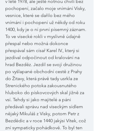
v létě 1978, ale ještě notnou chvíli bez 
pochopení, začalo moje vnímání Vísky, 
vesnice, které se dařilo bez mého 
vnímání i pochopení už někdy od roku 
1400, kdy je o ní první písemný záznam. 
To ve vísecké rokli v myslivně údajně 
přespal nebo možná dokonce 
přespával sám císař Karel IV., který si 
jezdíval odpočinout od kralování na 
hrad Bezděz. Jezdil se svojí družinou 
po vyšlapané obchodní cestě z Prahy 
do Žitavy, která právě tady usrkla ze 
Strenického potoka zakousnutého 
hluboko do pískovcových skal jižně za 
vsí. Tehdy si jako majitelé a páni 
předávali správu nad víseckým sídlem 
nějaký Mikuláš z Vísky, potom Petr z 
Bezdědic a v roce 1440 jakýsi Vítek, což 
zní sympaticky pohádkově. To byl ten 