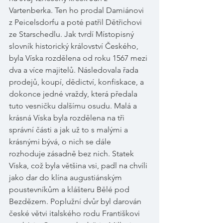
Vartenberka. Ten ho prodal Damiánovi 
z Peicelsdorfu a poté patřil Dětřichovi 
ze Starschedlu. Jak tvrdí Místopisný 
slovník historický království Českého, 
byla Víska rozdělena od roku 1567 mezi 
dva a více majitelů. Následovala řada 
prodejů, koupí, dědictví, konfiskace, a 
dokonce jedné vraždy, která předala 
tuto vesničku dalšímu osudu. Malá a 
krásná Víska byla rozdělena na tři 
správní části a jak už to s malými a 
krásnými bývá, o nich se dále 
rozhoduje zásadně bez nich. Statek 
Víska, což byla většina vsi, padl na chvíli 
jako dar do klína augustiánským 
poustevníkům a klášteru Bělé pod 
Bezdězem. Poplužní dvůr byl darován 
české větvi italského rodu Františkovi 