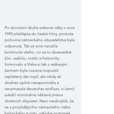
Po skončení druhé světové války v roce 
1945 přešlápla do české hlíny, protože 
polovina německého obyvatelstva byla 
odsunuta. Tak se sice narušila 
kontinuita všeho, co se tu dosavadně 
žilo, vazbilo, rostlo a historicky 
formovalo a Víska si tak s veškerým 
šarmem byla nucena rozpustit 
zapletený der zopf, ale nikdy až 
dodnes úplně nezapomněla a 
nevymazala deutscher einfluss, o čemž 
svědčí minimálně některá jména 
dnešních obyvatel. Není neobvyklé, že 
se z projíždějícího německého nebo 
belgického turisty, vyklube potomek 