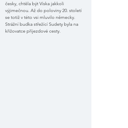
česky, chtěla být Víska jakkoli 
výjimečnou. Až do poloviny 20. století 
se totiž v této vsi mluvilo německy. 
Strážní budka střežící Sudety byla na 
křižovatce příjezdové cesty. 