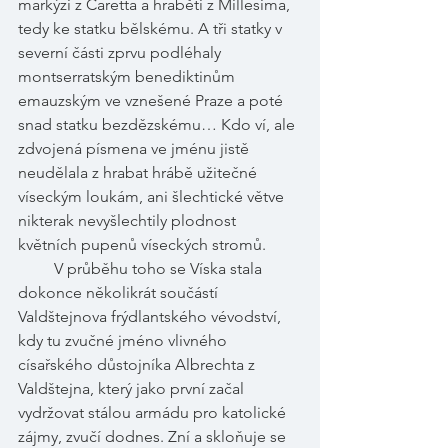
markýzi z Caretta a hraběti z Millesima, 
tedy ke statku bělskému. A tři statky v 
severní části zprvu podléhaly 
montserratským benediktinům 
emauzským ve vznešené Praze a poté 
snad statku bezdězskému… Kdo ví, ale 
zdvojená písmena ve jménu jistě 
neudělala z hrabat hrábě užitečné 
víseckým loukám, ani šlechtické větve 
nikterak nevyšlechtily plodnost 
květních pupenů víseckých stromů. 
         V průběhu toho se Víska stala 
dokonce několikrát součástí 
Valdštejnova frýdlantského vévodství, 
kdy tu zvučné jméno vlivného 
císařského důstojníka Albrechta z 
Valdštejna, který jako první začal 
vydržovat stálou armádu pro katolické 
zájmy, zvučí dodnes. Zní a skloňuje se 