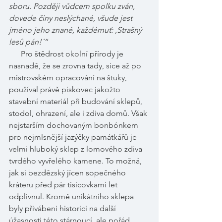
sboru. Později vůdcem spolku zván, 
dovede činy neslýchané, všude jest 
jméno jeho znané, každémuť: ,Strašný 
lesů pán!´“ 
Pro štědrost okolní přírody je 
nasnadě, že se zrovna tady, sice až po 
mistrovském opracování na štuky, 
používal právě pískovec jakožto 
stavební materiál při budování sklepů, 
stodol, ohrazení, ale i zdiva domů. Však 
nejstarším dochovaným bonbónkem 
pro nejmlsnější jazýčky památkářů je 
velmi hluboký sklep z lomového zdiva 
tvrdého vyvřelého kamene. To možná, 
jak si bezdězský jícen sopečného 
kráteru před pár tisícovkami let 
odplivnul. Kromě unikátního sklepa 
byly přivábeni historici na další 
úžasnosti této stárnoucí, ale pořád 