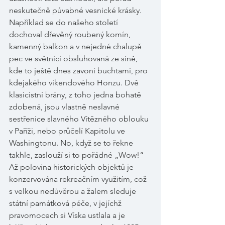
neskutečně půvabné vesnické krásky. 
Například se do našeho století 
dochoval dřevěný roubený komín, 
kamenný balkon a v nejedné chalupě 
pec ve světnici obsluhovaná ze síně, 
kde to ještě dnes zavoní buchtami, pro 
kdejakého víkendového Honzu. Dvě 
klasicistní brány, z toho jedna bohatě 
zdobená, jsou vlastně neslavné 
sestřenice slavného Vítězného oblouku 
v Paříži, nebo průčelí Kapitolu ve 
Washingtonu. No, když se to řekne 
takhle, zaslouží si to pořádné „Wow!“ 
Až polovina historických objektů je 
konzervována rekreačním využitím, což 
s velkou nedůvěrou a žalem sleduje 
státní památková péče, v jejíchž 
pravomocech si Víska ustlala a je 