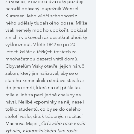
za vesnicí, v níž se o dva roky později 
narodil obávaný loupežník Wenzel 
Kummer. Jeho vůdčí schopnosti z 
něho udělaly tlupařského bosse. Mříže 
však neměly moc ho upokořit, dokázal 
z nich i v okovech až desetkrát úhořsky 
vyklouznout. V létě 1842 se po 20 
letech žaláře a těžkých trestech za 
mnohačetnou dezerci vrátil domů. 
Obyvatelům Vísky otevřel jejich náruč 
zákon, který jim nařizoval, aby se o 
starého kriminálníka střídavě starali až 
do jeho smrti, která na něj přišla tak 
mile a líně za pecí jedné chalupy na 
návsi. Nelibé vzpomínky na něj nese i 
toliko studentů, co by se do celého 
století vešlo, dítek trápených recitací 
Máchova Máje: „
Od svého otce v svět 
vyhnán, v loupežnickém tam roste 