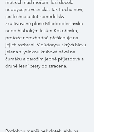
metrech nad mořem, leží docela 
neobyčejná vesnička. Tak trochu neví, 
jestli chce patřit zemědělsky 
zkultivované ploše Mladoboleslavska 
nebo hlubokým lesům Kokořínska, 
protože nerozhodně přešlapuje na 
jejich rozhraní. V půdorysu skrývá hlavu 
jelena s lysinkou kruhové návsi na 
čumáku a parožím jedné příjezdové a 
druhé lesní cesty do ztracena. 
Rozlohou menší než dotek jehly na 