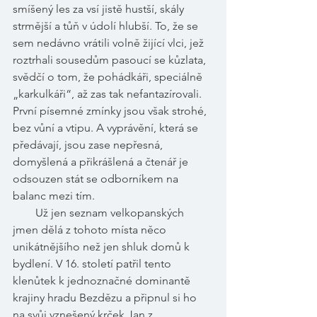
smíšený les za vsí jistě hustší, skály 
strmější a tůň v údolí hlubší. To, že se 
sem nedávno vrátili volně žijící vlci, jež 
roztrhali sousedům pasoucí se kůzlata, 
svědčí o tom, že pohádkáři, speciálně 
„karkulkáři“, až zas tak nefantazírovali. 
První písemné zmínky jsou však strohé, 
bez vůní a vtipu. A vyprávění, která se 
předávají, jsou zase nepřesná, 
domyšlená a přikrášlená a čtenář je 
odsouzen stát se odborníkem na 
balanc mezi tím. 
        Už jen seznam velkopanských 
jmen dělá z tohoto místa něco 
unikátnějšího než jen shluk domů k 
bydlení. V 16. století patřil tento 
klenůtek k jednoznačné dominantě 
krajiny hradu Bezdězu a připnul si ho 
na svůj vznešený krček Jan z 