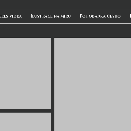
eels videa
Ilustrace na míru
Fotobanka Česko
nka