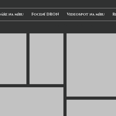
áře na míru
Focení DRON
Videospot na míru
R
Červený Hrádek fotoba