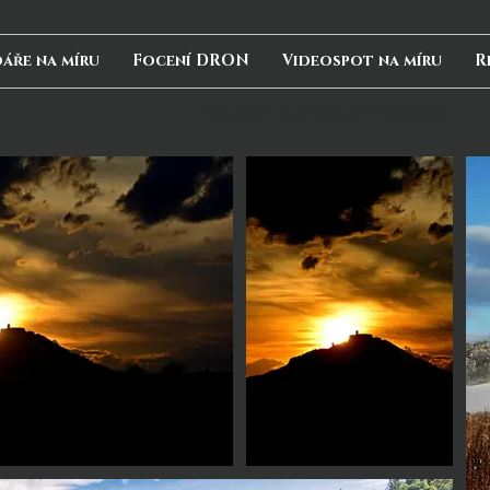
áře na míru
Focení DRON
Videospot na míru
R
Hrady a zámky česko