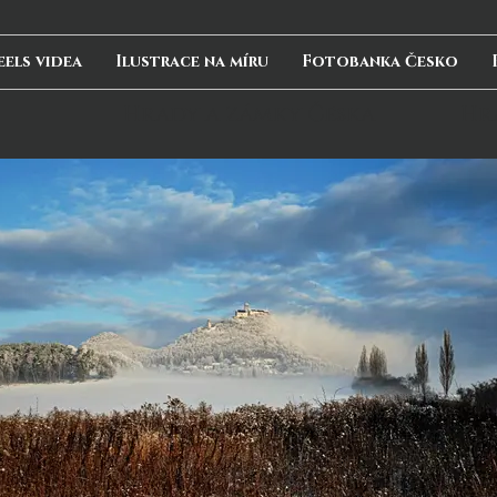
eels videa
Ilustrace na míru
Fotobanka Česko
Hrady a zámky Česka
Hr