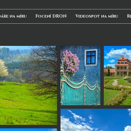
áře na míru
Focení DRON
Videospot na míru
R
Česko roční období fotogra