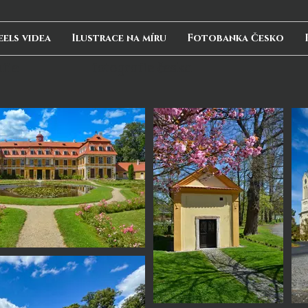
eels videa
Ilustrace na míru
Fotobanka Česko
fie
fotografie česka