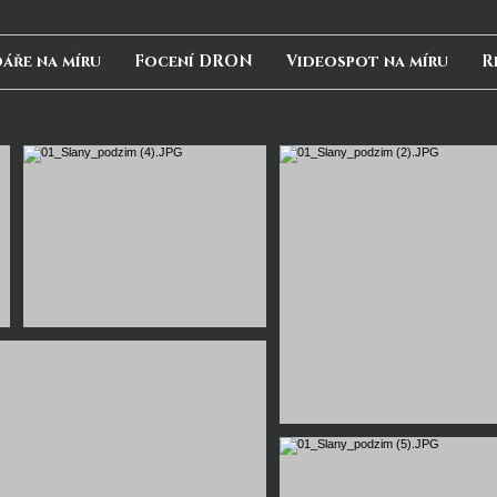
áře na míru
Focení DRON
Videospot na míru
R