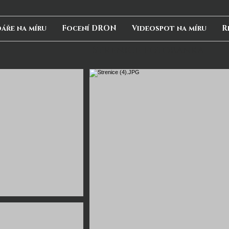
áře na míru
Focení DRON
Videospot na míru
R
Strenice fotobanka