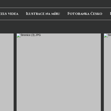
eels videa
Ilustrace na míru
Fotobanka Česko